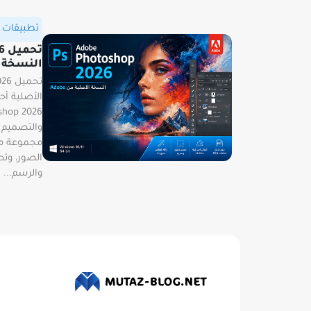
تطبيقات و
تح
النسخة ا
والتصميم ا
مجموعة متك
الصور، وتص
والرسم...