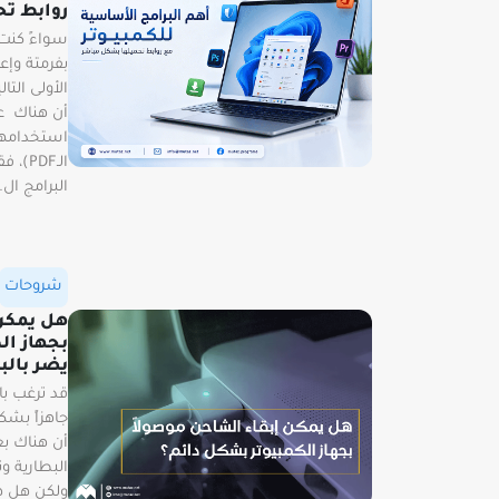
روابط ت
سواءً كنت 
بفرمتة وإعا
الأولى التا
أن هناك ع
استخدامها
الـDF
البرامج ال..
شروحات
هل يمكن 
بجهاز ال
يضر بالب
قد ترغب ب
جاهزاً بشك
أن هناك ب
البطارية و
ولكن هل هذ