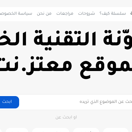
سلسلة كيف؟
شروحات
مراجعات
من نحن
سياسة الخصوصي
وّنة التقنية ال
موقع معتز.نت
ابحث
او ابحث عن