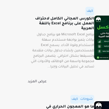
كيف
الكورس المجاني الكامل لاحتراف
العمل على برنامج Excel باللغة
العربية
برنامج Microsoft Excel هو برنامج جداول
بيانات يتميز بواجهة مستخدم سهلة
الاستخدام وقوة الأداء. يسمح Excel
للمستخدمين بإنشاء جداول بيانات متقدمة
وتنسيقها بشكل احترافي. يتضمن البرنامج
مجموعة واسعة من الوظائف والأدوات التي
تساعد في تحليل البيانات وإجرا...
عرض المزيد
شروحات
كيف
ما هو المعجون الحراري في