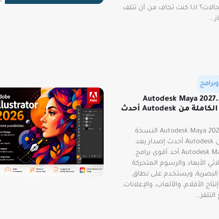
الات؟ اذا كنت تخاف من أن تتلف
...
برامج
ميل Autodesk Maya 2027.2
النسخة الكاملة من Autodesk أحدث
تحميل Autodesk Maya 2027.2 النسخة
الأصلية من Autodesk أحدث إصدار يعد
Autodesk Maya 2027.2 أحد أقوى برامج
اثي الأبعاد والرسوم المتحركة
 البصرية، ويستخدم على نطاق
اج الأفلام، والألعاب، والإعلانات،
لتلفز...