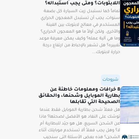
اللابتوبات؟ ومتى يجب استبداله؟
تماماً كما نستبدل زيت السيارة كل بضعة
سنوات، يجب أن تستبدل المعجون الحراري
المستخدم في معالج لابتوبك بين الفينة
والأخرى. ولكن أولاً ما هو المعجون الحراري؟
وما هي آلية عمله؟ وكيف يمكن معرفة موعد
تغييره؟ هل تشعر بالإحباط من ارتفاع درجة
حرارة لابتوبك...
شروحات
8 خرافات ومعلومات خاطئة عن
بطارية الموبايل وشحنها، والحقائق
الصحيحة التي تقابلها
هل فعلاً شحن بطارية الموبايل فقط عندما
توشك على النفاد هو الأفضل لصحتها؟ ماذا
عن الشحن السريع، هل هو جيّد للبطارية أم
لا؟ وهل يجب فعلاً ألا تستخدم موبايلك أثناء
الشحن؟ هذه بعض الأسئلة التي سنجيب