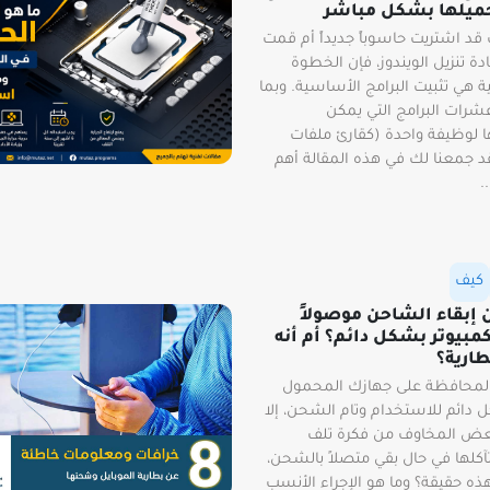
حميلها بشكل مباشر
قد اشتريت حاسوباً جديداً أم قمت
دة تنزيل الويندوز، فإن الخطوة
لية هي تثبيت البرامج الأساسية. وبما
شرات البرامج التي يمكن
 لوظيفة واحدة (كقارئ ملفات
P)، فقد جمعنا لك في هذه المقالة أهم
.
كيف
إبقاء الشاحن موصولاً
كمبيوتر بشكل دائم؟ أم أنه
طارية؟
المحافظة على جهازك المحمول
ل دائم للاستخدام وتام الشحن، إلا
عض المخاوف من فكرة تلف
تآكلها في حال بقي متصلاً بالشحن،
ه حقيقة؟ وما هو الإجراء الأنسب