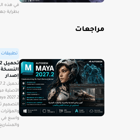
في هذه الح
بطراية جهاز
مراجعات
تطبيقات و
تح
إصدار
التصميم ثل
والمؤثرات
واسع في إنت
والمشاريع ا