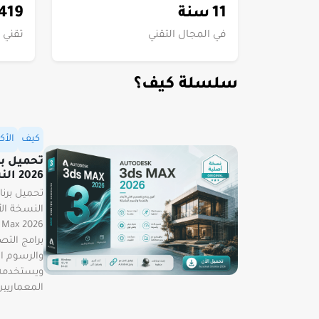
419
11
سنة
في المجال التقني
تقني
سلسلة كيف؟
كيف
الأ
2026 النسخة الكاملة مجاناً للويندوز
النسخة الأص
برامج التصم
والرسوم ال
ويستخدمه 
المعماريين