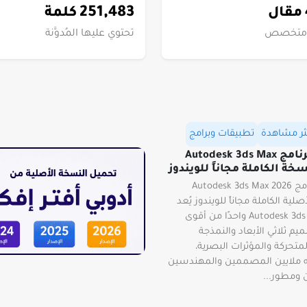
251,483
مقال
كلمة
 متخصص
تحتوي عليها المُدوَّنة
كثر مشاهدة
تطبيقات وبرامج
تحميل برنامج Autodesk 3ds Max
تحميل برنامج Autodesk 3ds Max 2026
لية الكاملة مجاناً للويندوز يُعد
Autodesk 3ds Max 2026 واحدًا من أقوى
يم ثلاثي الأبعاد والنمذجة
متحركة والمؤثرات البصرية،
ملايين المصممين والمهندسين
 ومطور...