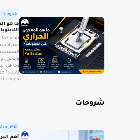
شروحات
ما هو ال
اللابتوب
تماماً كما
سنوات، يج
المستخدم ف
والأخرى. ول
وما هي آل
تغييره؟ هل
حرارة لابتو
شروحات
الأكثر مش
أهم البر