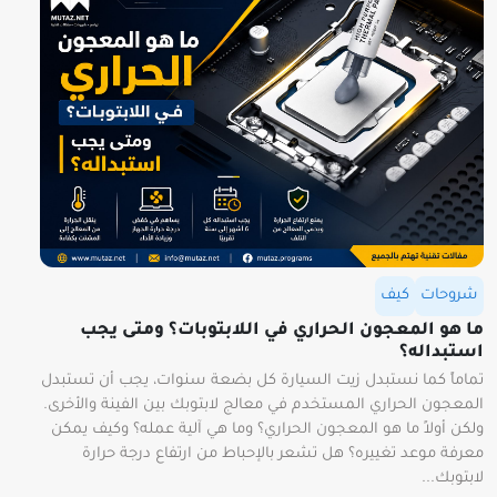
شروحات
كيف
ما هو المعجون الحراري في اللابتوبات؟ ومتى يجب
استبداله؟
تماماً كما نستبدل زيت السيارة كل بضعة سنوات، يجب أن تستبدل
المعجون الحراري المستخدم في معالج لابتوبك بين الفينة والأخرى.
ولكن أولاً ما هو المعجون الحراري؟ وما هي آلية عمله؟ وكيف يمكن
معرفة موعد تغييره؟ هل تشعر بالإحباط من ارتفاع درجة حرارة
لابتوبك...