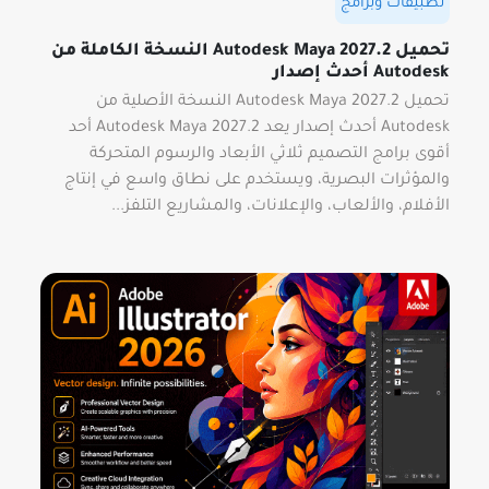
تطبيقات وبرامج
تحميل Autodesk Maya 2027.2 النسخة الكاملة من
Autodesk أحدث إصدار
تحميل Autodesk Maya 2027.2 النسخة الأصلية من
Autodesk أحدث إصدار يعد Autodesk Maya 2027.2 أحد
أقوى برامج التصميم ثلاثي الأبعاد والرسوم المتحركة
والمؤثرات البصرية، ويستخدم على نطاق واسع في إنتاج
الأفلام، والألعاب، والإعلانات، والمشاريع التلفز...