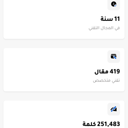
11
سنة
في المجال التقني
419
مقال
تقني متخصص
251,483
كلمة