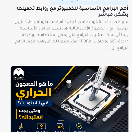
أهم البرامج الأساسية للكمبيوتر مع روابط تحميلها
بشكل مباشر
سواءً كنت قد اشتريت حاسوباً جديداً أم قمت بفرمتة وإعادة تنزيل
الويندوز، فإن الخطوة الأولى التالية هي تثبيت البرامج الأساسية.
وبما أن هناك عشرات البرامج التي يمكن استخدامها لوظيفة
واحدة (كقارئ ملفات الـPDF)، فقد جمعنا لك في هذه المقالة أهم
البرامج ال...