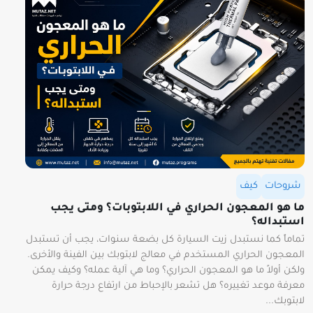
شروحات
كيف
ما هو المعجون الحراري في اللابتوبات؟ ومتى يجب
استبداله؟
تماماً كما نستبدل زيت السيارة كل بضعة سنوات، يجب أن تستبدل
المعجون الحراري المستخدم في معالج لابتوبك بين الفينة والأخرى.
ولكن أولاً ما هو المعجون الحراري؟ وما هي آلية عمله؟ وكيف يمكن
معرفة موعد تغييره؟ هل تشعر بالإحباط من ارتفاع درجة حرارة
لابتوبك...