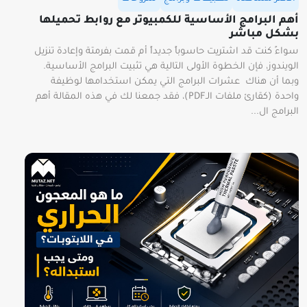
أهم البرامج الأساسية للكمبيوتر مع روابط تحميلها
بشكل مباشر
سواءً كنت قد اشتريت حاسوباً جديداً أم قمت بفرمتة وإعادة تنزيل
الويندوز، فإن الخطوة الأولى التالية هي تثبيت البرامج الأساسية.
وبما أن هناك عشرات البرامج التي يمكن استخدامها لوظيفة
واحدة (كقارئ ملفات الـPDF)، فقد جمعنا لك في هذه المقالة أهم
البرامج ال...