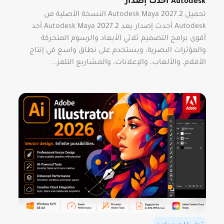
Autodesk أحدث إصدار
تحميل Autodesk Maya 2027.2 النسخة الأصلية من
Autodesk أحدث إصدار يعد Autodesk Maya 2027.2 أحد
أقوى برامج التصميم ثلاثي الأبعاد والرسوم المتحركة
والمؤثرات البصرية، ويستخدم على نطاق واسع في إنتاج
الأفلام، والألعاب، والإعلانات، والمشاريع التلفز...