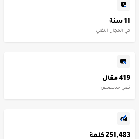
11
سنة
في المجال التقني
419
مقال
تقني متخصص
251,483
كلمة