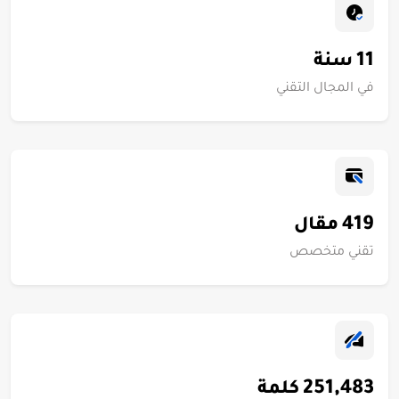
11
سنة
في المجال التقني
419
مقال
تقني متخصص
251,483
كلمة