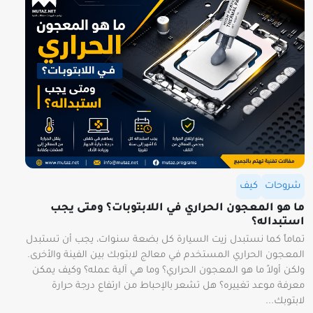
شروحات
كيف
ما هو المعجون الحراري في اللابتوبات؟ ومتى يجب
استبداله؟
تماماً كما نستبدل زيت السيارة كل بضعة سنوات، يجب أن تستبدل
المعجون الحراري المستخدم في معالج لابتوبك بين الفينة والأخرى.
ولكن أولاً ما هو المعجون الحراري؟ وما هي آلية عمله؟ وكيف يمكن
معرفة موعد تغييره؟ هل تشعر بالإحباط من ارتفاع درجة حرارة
لابتوبك...