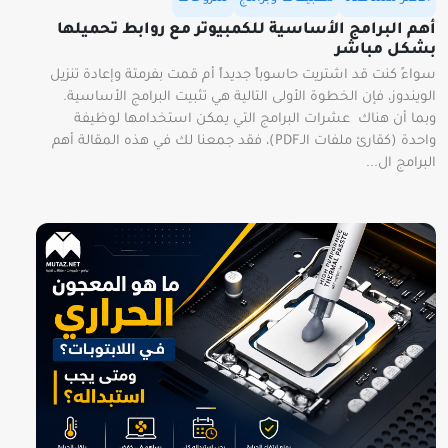
أهم البرامج الأساسية للكمبيوتر مع روابط تحميلها
بشكل مباشر
سواءً كنت قد اشتريت حاسوباً جديداً أم قمت بفرمتة وإعادة تنزيل
الويندوز، فإن الخطوة الأولى التالية هي تثبيت البرامج الأساسية.
وبما أن هناك عشرات البرامج التي يمكن استخدامها لوظيفة
واحدة (كقارئ ملفات الـPDF)، فقد جمعنا لك في هذه المقالة أهم
البرامج ال...