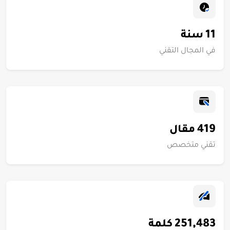
11
سنة
في المجال التقني
419
مقال
تقني متخصص
251,483
كلمة