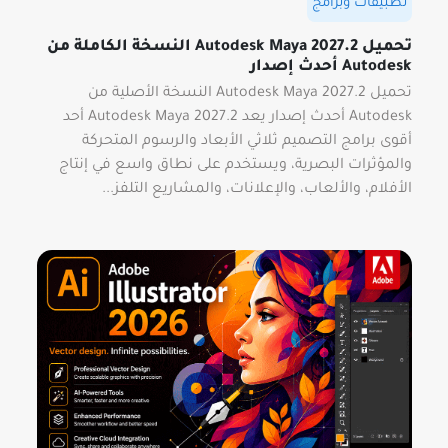
تطبيقات وبرامج
تحميل Autodesk Maya 2027.2 النسخة الكاملة من
Autodesk أحدث إصدار
تحميل Autodesk Maya 2027.2 النسخة الأصلية من
Autodesk أحدث إصدار يعد Autodesk Maya 2027.2 أحد
أقوى برامج التصميم ثلاثي الأبعاد والرسوم المتحركة
والمؤثرات البصرية، ويستخدم على نطاق واسع في إنتاج
الأفلام، والألعاب، والإعلانات، والمشاريع التلفز...