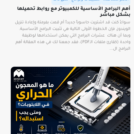
أهم البرامج الأساسية للكمبيوتر مع روابط تحميلها
بشكل مباشر
سواءً كنت قد اشتريت حاسوباً جديداً أم قمت بفرمتة وإعادة تنزيل
الويندوز، فإن الخطوة الأولى التالية هي تثبيت البرامج الأساسية.
وبما أن هناك عشرات البرامج التي يمكن استخدامها لوظيفة
واحدة (كقارئ ملفات الـPDF)، فقد جمعنا لك في هذه المقالة أهم
البرامج ال...