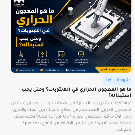
شروحات
كيف
ما هو المعجون الحراري في اللابتوبات؟ ومتى يجب
استبداله؟
تماماً كما نستبدل زيت السيارة كل بضعة سنوات، يجب أن تستبدل
المعجون الحراري المستخدم في معالج لابتوبك بين الفينة والأخرى.
ولكن أولاً ما هو المعجون الحراري؟ وما هي آلية عمله؟ وكيف يمكن
معرفة موعد تغييره؟ هل تشعر بالإحباط من ارتفاع درجة حرارة
لابتوبك...